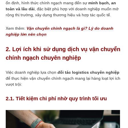
Vì sao phải “Sang hàng” tại khu
ổn định, hình thức chính ngạch mang đến sự
minh bạch, an
vực cửa khẩu? Lợi ích và ảnh
toàn và lâu dài
, đặc biệt phù hợp với doanh nghiệp muốn mở
hưởng của việc sang hàng
rộng thị trường, xây dựng thương hiệu và hợp tác quốc tế.
Những nhóm ngành hàng chính
xuất khẩu sang Campuchia 6
tháng đầu năm 2024: Dệt may
Xem thêm:
Vận chuyển chính ngạch là gì? Lý do doanh
dẫn đầu về kim ngạch xuất
khẩu
nghiệp lớn nên chọn
Xuất khẩu dệt may Việt Nam
khởi sắc: Cơ hội và thách thức
2. Lợi ích khi sử dụng dịch vụ vận chuyển
năm 2024
chính ngạch chuyên nghiệp
Vietsun – Giải pháp lưu kho linh
hoạt: Hỗ trợ toàn diện trên
tuyến Việt Nam – Campuchia
Việc doanh nghiệp lựa chọn
đối tác logistics chuyên nghiệp
Mẹo đóng gói để vận chuyển
hàng hóa an toàn và tiết kiệm
để thực hiện vận chuyển chính ngạch mang lại hàng loạt lợi ích
vượt trội:
Tư vấn về Gửi hàng từ Chuyên
gia Giao nhận Chuyển phát
nhanh
2.1. Tiết kiệm chi phí nhờ quy trình tối ưu
Những điều quan trọng về quản
lý vận tải bền vững
Vai trò của vận tải trong việc
vận tải hàng hóa
Nghị định mới về vận tải hàng