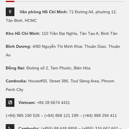
Văn phòng Hồ Chí Minh:
71 Đường A4, phường 12,
Tân Bình, HCMC
Kho Hồ Chí Minh:
110 Trần Đại Nghĩa, Tân Tạo A, Bình Tân
Bình Dương:
4/80 Nguyễn Thị Minh Khai, Thuận Giao, Thuận
An
Đồng Nai:
Đường số 2, Tam Phước, Biên Hòa
Cambodia:
House#50, Street 386, Toul Sleng Area, Phnom
Penh City
Vietnam:
+84 28 6674 4411
(+84) 985 190 526 – (+84) 868 121 199 – (+84) 988 294 411
Cambodia:
(+855) 88 648 8858 – (+855) 316 662 662 –