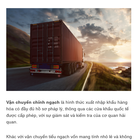
trong vận chuyển tiểu ngạch
đường bộ
Quy trình vận chuyển hàng hóa
chính ngạch Việt Nam –
Campuchia cùng Vietsun
Logistics
Quy trình vận chuyển hàng hóa
tiểu ngạch Việt Nam –
Campuchia với Vietsun
Logistics
Vietsun Logistics: Chuyên gia
vận chuyển hàng hóa đường bộ
Việt Nam – Campuchia
So sánh vận chuyển chính
ngạch và tiểu ngạch: Lựa chọn
nào cho bạn?
Vận chuyển chính ngạch là gì?
Lý do doanh nghiệp lớn nên
chọn
Vận chuyển chính ngạch
là hình thức xuất nhập khẩu hàng
Vận chuyển tiểu ngạch là gì?
hóa có đầy đủ hồ sơ pháp lý, thông qua các cửa khẩu quốc tế
Những lợi ích cho doanh nghiệp
được cấp phép, với sự giám sát và kiểm tra của cơ quan hải
vừa và nhỏ
quan.
Xuất khẩu hàng hóa sang
Campuchia: Lợi thế của doanh
nghiệp miền Nam Việt Nam
Khác với vận chuyển tiểu ngạch vốn mang tính nhỏ lẻ và không