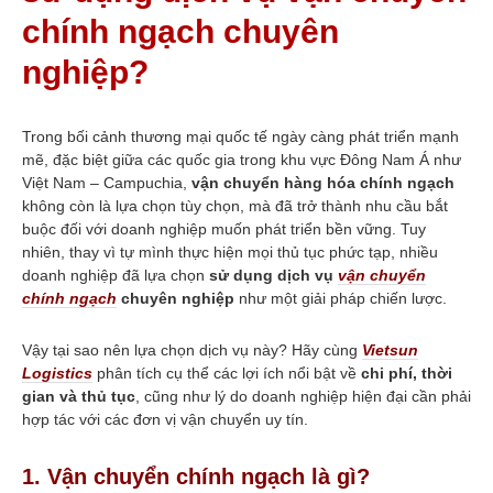
Chuyển hàng đi Campuchia tại
chính ngạch chuyên
Đồng Nai
nghiệp?
Chính ngạch Việt Nam – Tiểu
ngạch Campuchia
DỊCH VỤ
Trong bối cảnh thương mại quốc tế ngày càng phát triển mạnh
Chuyển phát nhanh Quốc tế
mẽ, đặc biệt giữa các quốc gia trong khu vực Đông Nam Á như
Dịch vụ thuế và hải quan
Việt Nam – Campuchia,
vận chuyển hàng hóa chính ngạch
Vận tải đường hàng không
không còn là lựa chọn tùy chọn, mà đã trở thành nhu cầu bắt
buộc đối với doanh nghiệp muốn phát triển bền vững. Tuy
Dịch vụ vận tải đường biển
nhiên, thay vì tự mình thực hiện mọi thủ tục phức tạp, nhiều
Tin tức
doanh nghiệp đã lựa chọn
sử dụng dịch vụ
vận chuyển
chính ngạch
chuyên nghiệp
như một giải pháp chiến lược.
Những thay đổi quan trọng
trong quy định vận chuyển
hàng hóa qua biên giới Việt
Nam – Campuchia năm 2025
Vậy tại sao nên lựa chọn dịch vụ này? Hãy cùng
Vietsun
Logistics
phân tích cụ thể các lợi ích nổi bật về
chi phí, thời
Vietsun Logistics có gì khác
biệt trong vận chuyển?
gian và thủ tục
, cũng như lý do doanh nghiệp hiện đại cần phải
hợp tác với các đơn vị vận chuyển uy tín.
Hướng dẫn thủ tục hải quan khi
sử dụng vận chuyển chính
ngạch sang Campuchia
1. Vận chuyển chính ngạch là gì?
Các loại hàng hóa phổ biến